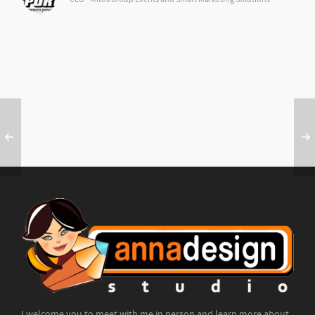
I welcome you to meet with me in person and learn more about